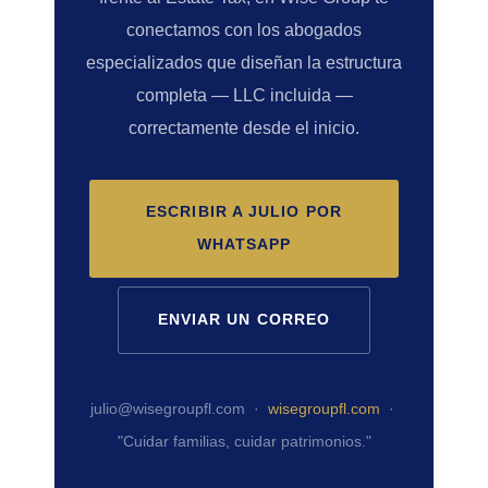
conectamos con los abogados
especializados que diseñan la estructura
completa — LLC incluida —
correctamente desde el inicio.
ESCRIBIR A JULIO POR
WHATSAPP
ENVIAR UN CORREO
julio@wisegroupfl.com ·
wisegroupfl.com
·
"Cuidar familias, cuidar patrimonios."