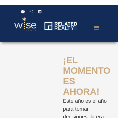
¡EL
MOMENTO
ES
AHORA!
Este año es el año
para tomar
decisiones; la era