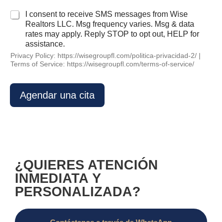
e
c
I consent to receive SMS messages from Wise
g
t
Realtors LLC. Msg frequency varies. Msg & data
a
r
rates may apply. Reply STOP to opt out, HELP for
b
o
assistance.
l
n
e
Privacy Policy: https://wisegroupfl.com/politica-privacidad-2/ |
i
*
Terms of Service: https://wisegroupfl.com/terms-of-service/
c
o
*
Agendar una cita
¿QUIERES ATENCIÓN
INMEDIATA Y
PERSONALIZADA?