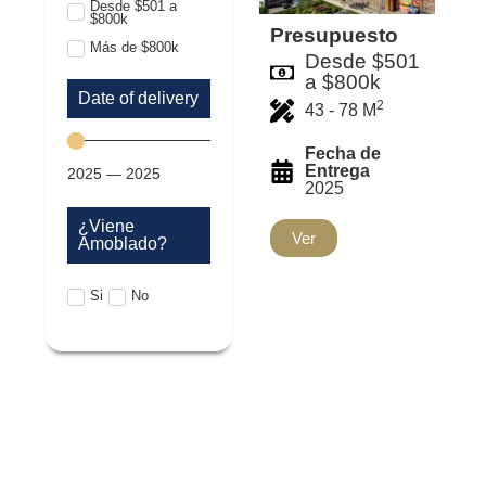
Desde $501 a
$800k
Presupuesto
Más de $800k
Desde $501
a $800k
Date of delivery
2
43 - 78 M
Fecha de
Entrega
2025
—
2025
2025
¿Viene
Ver
Amoblado?
Si
No