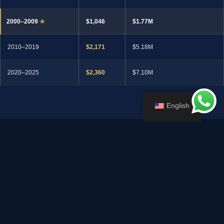
2000–2009
★
$1,046
$1.77M
2010–2019
$2,171
$5.18M
2020–2025
$2,360
$7.10M
English
PRECIO MEDIANO POR PIE² · 5 GENERACIONES
La Gráfica que lo Dice Todo