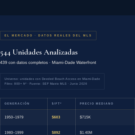
EL MERCADO · DATOS REALES DEL MLS
544 Unidades Analizadas
439 con datos completos · Miami-Dade Waterfront
Universo: unidades con Deeded Beach Access en Miami-Dade
Filtro: 800+ ft² · Fuente: SEF Matrix MLS · Junio 2026
GENERACIÓN
$/FT²
PRECIO MEDIANO
1950–1979
$603
$715K
1980–1999
$892
$1.40M