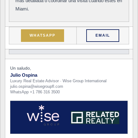
más detallada o coordinar una visita cuando estés en
Miami.
WHATSAPP
EMAIL
Un saludo,
Julio Ospina
Luxury Real Estate Advisor · Wise Group International
julio.ospina@wisegroupfl.com
WhatsApp +1 786 316 3500