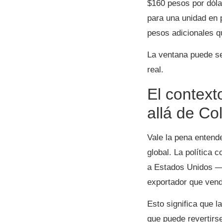
$160 pesos por dóla
para una unidad en 
pesos adicionales q
La ventana puede se
real.
El context
allá de Co
Vale la pena entend
global. La política 
a Estados Unidos — 
exportador que ven
Esto significa que l
que puede revertirs