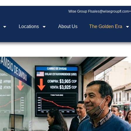
Wise Group Fl
sales@wisegroupfl.com
+
Locations
About Us
The Golden Era