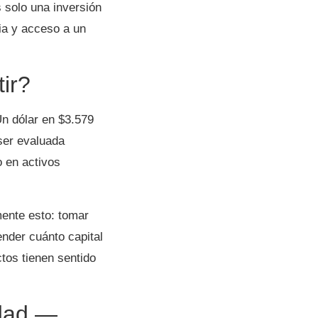
 solo una inversión
ria y acceso a un
ir?
n dólar en $3.579
ser evaluada
o en activos
ente esto: tomar
ender cuánto capital
tos tienen sentido
idad —