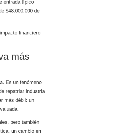
 entrada típico
de $48.000.000 de
impacto financiero
 va más
bia. Es un fenómeno
e repatriar industria
r más débil: un
valuada.
rales, pero también
ítica, un cambio en