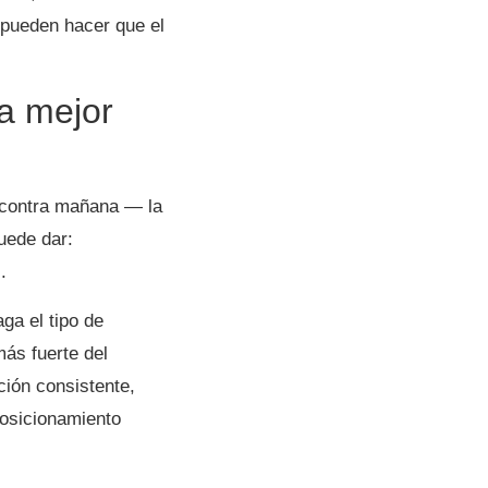
 pueden hacer que el
la mejor
u contra mañana — la
uede dar:
.
ga el tipo de
ás fuerte del
ción consistente,
posicionamiento