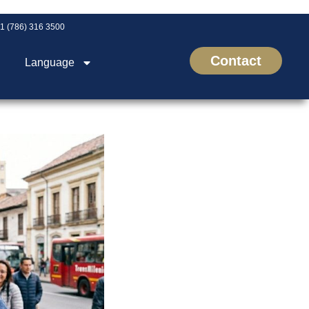
1 (786) 316 3500
Contact
Language