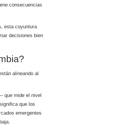
tiene consecuencias
s, esta coyuntura
mar decisiones bien
ombia?
están alineando al
— que mide el nivel
ignifica que los
mercados emergentes
baja.