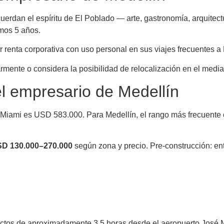
erdan el espíritu de El Poblado — arte, gastronomía, arquitect
imos 5 años.
renta corporativa con uso personal en sus viajes frecuentes a
armente o considera la posibilidad de relocalización en el medi
el empresario de Medellín
 Miami es USD 583.000. Para Medellín, el rango más frecuent
D 130.000–270.000
según zona y precio. Pre-construcción: 
rectos de aproximadamente 3.5 horas desde el aeropuerto José 