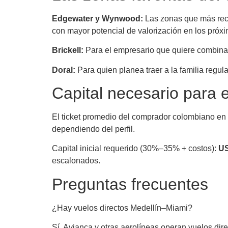
Edgewater y Wynwood:
Las zonas que más recu
con mayor potencial de valorización en los próx
Brickell:
Para el empresario que quiere combinar 
Doral:
Para quien planea traer a la familia regul
Capital necesario para 
El ticket promedio del comprador colombiano en
dependiendo del perfil.
Capital inicial requerido (30%–35% + costos):
US
escalonados.
Preguntas frecuentes
¿Hay vuelos directos Medellín–Miami?
Sí. Avianca y otras aerolíneas operan vuelos di