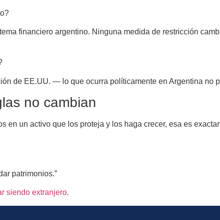
to?
ema financiero argentino. Ninguna medida de restricción cambia
?
ón de EE.UU. — lo que ocurra políticamente en Argentina no puede
glas no cambian
los en un activo que los proteja y los haga crecer, esa es exa
dar patrimonios.”
r siendo extranjero
.