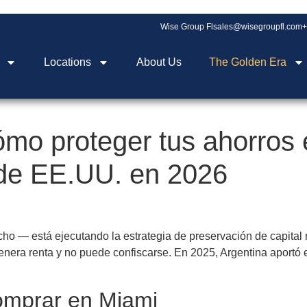
Wise Group Fl
sales@wisegroupfl.com
+
Locations
About Us
The Golden Era
ómo proteger tus ahorros
 de EE.UU. en 2026
 — está ejecutando la estrategia de preservación de capital má
genera renta y no puede confiscarse. En 2025, Argentina aportó 
omprar en Miami