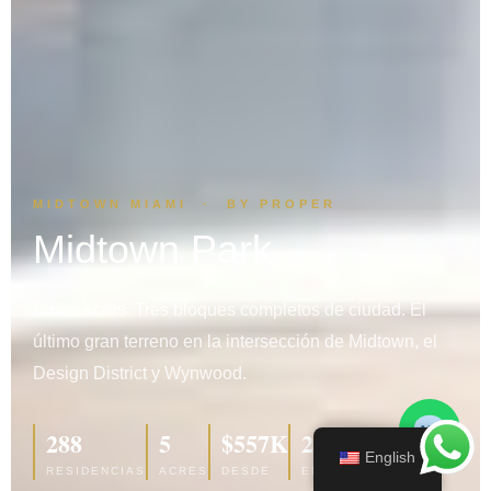
MIDTOWN MIAMI · BY PROPER
Midtown Park
Cinco acres. Tres bloques completos de ciudad. El
último gran terreno en la intersección de Midtown, el
Design District y Wynwood.
288
5
$557K
2029
English
RESIDENCIAS
ACRES
DESDE
ENTREGA