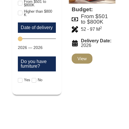
From $501 to
$800K
Budget:
Higher than $800
K
From $501
to $800K
Date of delivery
2
52 - 97 M
Delivery Date:
2026
2026
—
2026
View
Do you have
furniture?
Yes
No