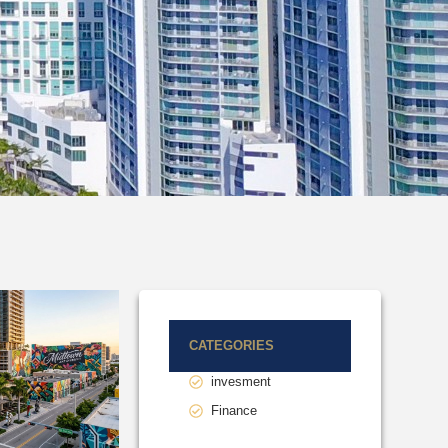
CATEGORIES
invesment
Finance