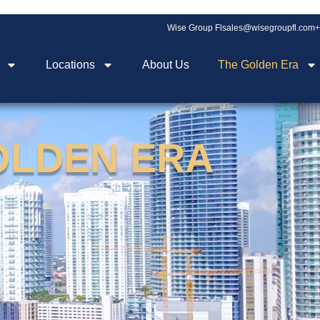
Wise Group Fl
sales@wisegroupfl.com
+
Locations
About Us
The Golden Era
GOLDEN ERA