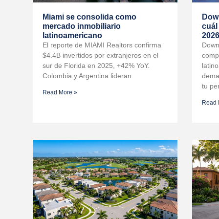
Miami se consolida como
Down
mercado inmobiliario
cuál
latinoamericano
202
El reporte de MIAMI Realtors confirma
Downt
$4.4B invertidos por extranjeros en el
compa
sur de Florida en 2025, +42% YoY.
latin
Colombia y Argentina lideran
deman
tu per
Read More »
Read 