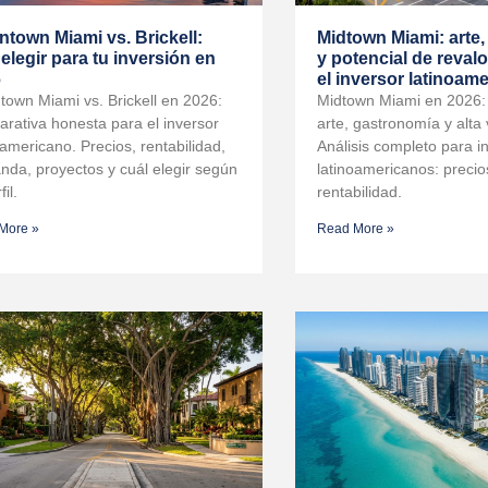
town Miami vs. Brickell:
Midtown Miami: arte
 elegir para tu inversión en
y potencial de reval
6
el inversor latinoam
own Miami vs. Brickell en 2026:
Midtown Miami en 2026: 
rativa honesta para el inversor
arte, gastronomía y alta 
oamericano. Precios, rentabilidad,
Análisis completo para i
da, proyectos y cuál elegir según
latinoamericanos: precio
fil.
rentabilidad.
More »
Read More »