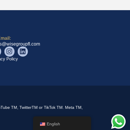
mail:
es@wisegroupfl.com
acy Policy
YouTube TM, TwitterTM or TikTok TM. Meta TM,
English