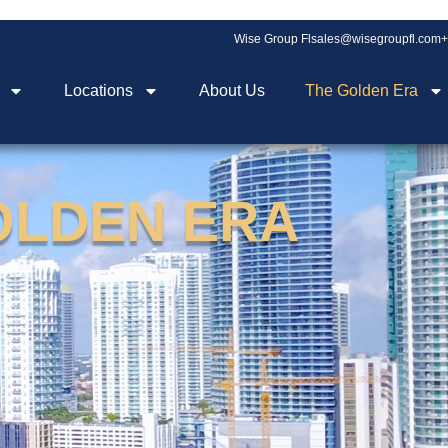
Wise Group Fl
sales@wisegroupfl.com
+
Locations
About Us
The Golden Era
GOLDEN ERA