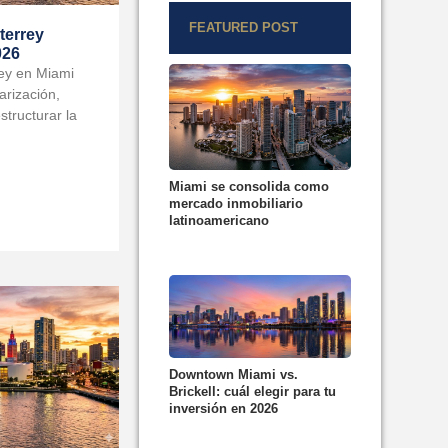
FEATURED POST
terrey
026
ey en Miami
arización,
structurar la
Miami se consolida como
mercado inmobiliario
latinoamericano
Downtown Miami vs.
Brickell: cuál elegir para tu
inversión en 2026